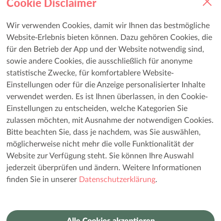
Cookie Disclaimer
Datenschutz
Wir verwenden Cookies, damit wir Ihnen das bestmögliche
Rechtliches
Website-Erlebnis bieten können. Dazu gehören Cookies, die
für den Betrieb der App und der Website notwendig sind,
Impressum
sowie andere Cookies, die ausschließlich für anonyme
Cookie-Einstellungen ändern
statistische Zwecke, für komfortablere Website-
Einstellungen oder für die Anzeige personalisierter Inhalte
verwendet werden. Es ist Ihnen überlassen, in den Cookie-
Kontakt:
healthcare.germany@merckgroup.com
Einstellungen zu entscheiden, welche Kategorien Sie
zulassen möchten, mit Ausnahme der notwendigen Cookies.
Bitte beachten Sie, dass je nachdem, was Sie auswählen,
Folgen Sie uns auf unseren internationalen
möglicherweise nicht mehr die volle Funktionalität der
Website zur Verfügung steht. Sie können Ihre Auswahl
Social Media Accounts
jederzeit überprüfen und ändern. Weitere Informationen
finden Sie in unserer
Datenschutzerklärung
.
DE-NONF-00505 August 2024